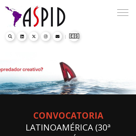
🇪🇸
|
CONVOCATORIA
LATINOAMÉRICA (30ª