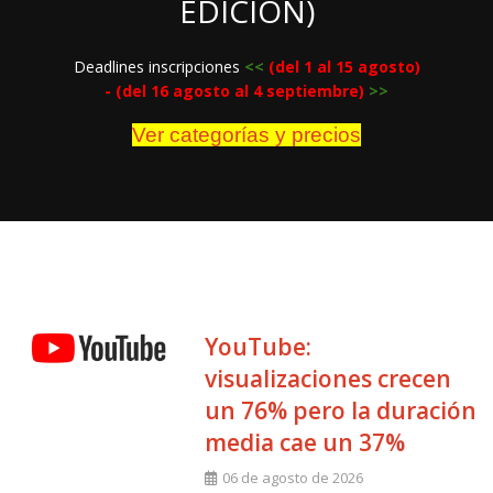
EDICIÓN)
Deadlines inscripciones
<
<
(del 1 al 15 agosto)
- (del 16 agosto al 4 septiembre)
>>
Ver categorías y precios
YouTube:
visualizaciones crecen
un 76% pero la duración
media cae un 37%
06 de agosto de 2026