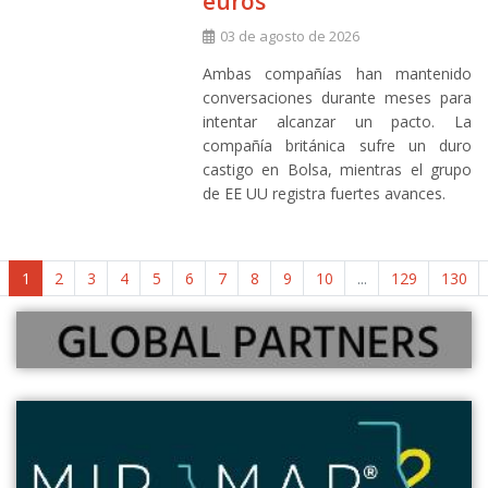
euros
03 de agosto de 2026
Ambas compañías han mantenido
conversaciones durante meses para
intentar alcanzar un pacto. La
compañía británica sufre un duro
castigo en Bolsa, mientras el grupo
de EE UU registra fuertes avances.
1
2
3
4
5
6
7
8
9
10
...
129
130