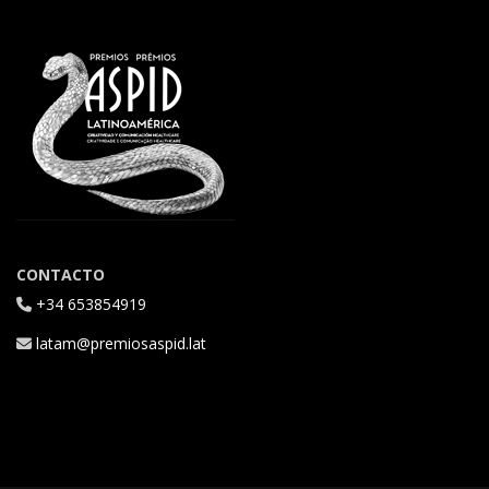
CONTACTO
+34 653854919
latam@premiosaspid.lat