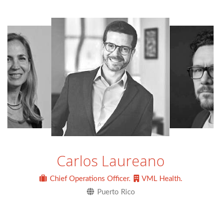
Carlos Laureano
Chief Operations Officer.
VML Health.
Puerto Rico