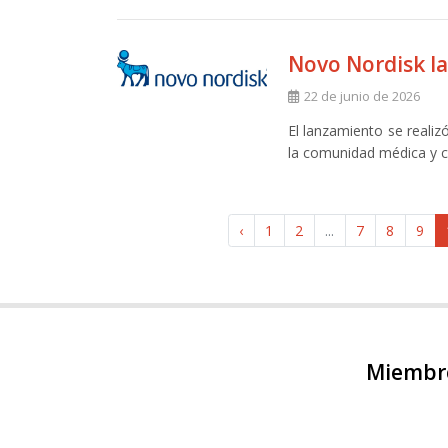
Novo Nordisk la
22 de junio de 2026
El lanzamiento se realiz
la comunidad médica y ci
‹
1
2
...
7
8
9
Miembro