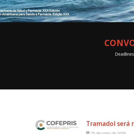
CONVO
Deadlines
Tramadol será 
25 de junio de 2026