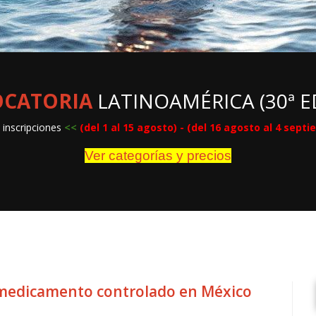
CATORIA
LATINOAMÉRICA (30ª E
 inscripciones
<
<
(del 1 al 15 agosto) - (del 16 agosto al 4 sept
Ver categorías y precios
medicamento controlado en México