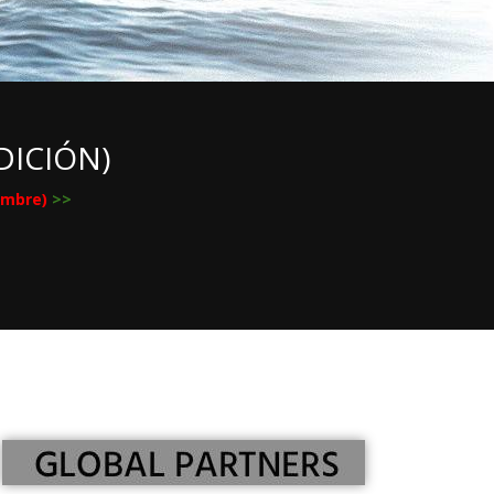
DICIÓN)
iembre)
>>