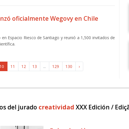
nzó oficialmente Wegovy en Chile
ó en Espacio Riesco de Santiago y reunió a 1,500 invitados de
entífica.
10
11
12
13
...
129
130
›
s del jurado
creatividad
XXX Edición / Ediç