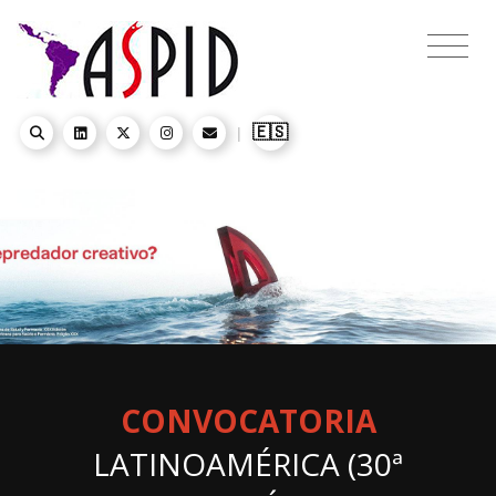
🇪🇸
|
CONVOCATORIA
LATINOAMÉRICA (30ª