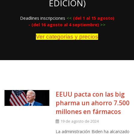
EDICIÓN)
Deadlines inscripciones
<
<
(del 1 al 15 agosto)
- (del 16 agosto al 4 septiembre)
>>
Ver categorías y precios
EEUU pacta con las big
pharma un ahorro 7.500
millones en fármacos
19 de agosto de 2024
La administración Biden ha alcanzado