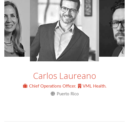
Carlos Laureano
Chief Operations Officer.
VML Health.
Puerto Rico