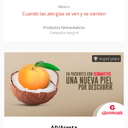
México
Cuando las alergias se ven y se sienten
Productos farmacéuticos
Campaña integral
Aspid plata
AD/Acosta