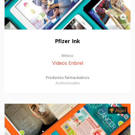
Pfizer Ink
México
Videos Enbrel
Productos farmacéuticos
Audiovisuales
Aspid