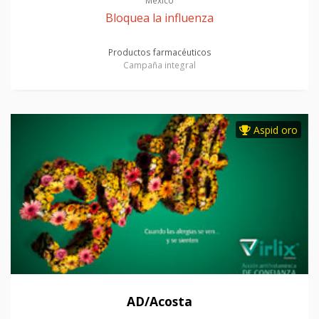
México
Bloquea la influenza
Productos farmacéuticos
Campaña integral
Aspid oro
AD/Acosta