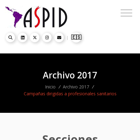
🇪🇸
|
Archivo 2017
Inicio
/
Archivo 2017
/
Campañas dirigidas a profesionales sanitarios
Secciones