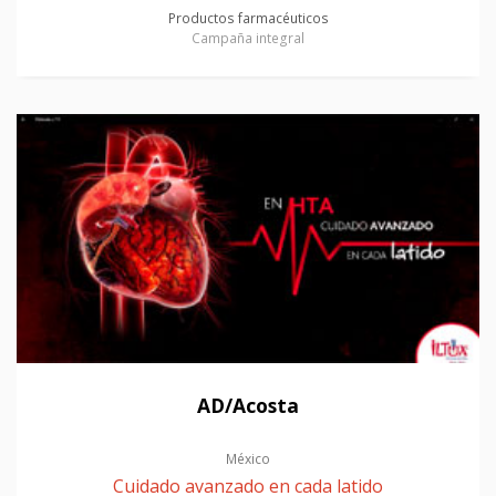
Productos farmacéuticos
Campaña integral
AD/Acosta
México
Cuidado avanzado en cada latido