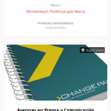
México
Mometasyn Potencia que libera
Productos farmacéuticos
Audiovisuales
Aspid plata
Asesores en Prensa y Comunicación