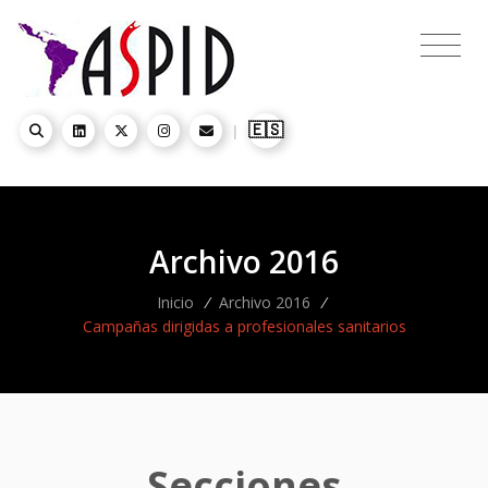
🇪🇸
|
Archivo 2016
Inicio
/
Archivo 2016
/
Campañas dirigidas a profesionales sanitarios
Secciones