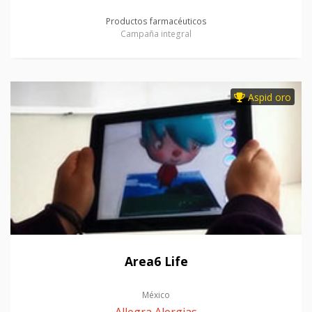
Productos farmacéuticos
Campaña integral
Aspid oro
Area6 Life
México