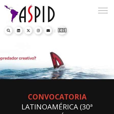
🇪🇸
|
CONVOCATORIA
LATINOAMÉRICA (30ª