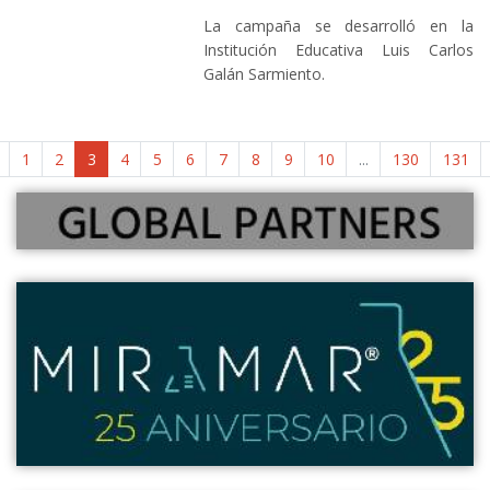
La campaña se desarrolló en la
Institución Educativa Luis Carlos
Galán Sarmiento.
1
2
3
4
5
6
7
8
9
10
...
130
131