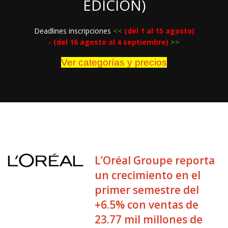
EDICIÓN)
Deadlines inscripciones
<
<
(del 1 al 15 agosto)
- (del 16 agosto al 4 septiembre)
>>
Ver categorías y precios
L’Oréal Groupe reporta
un crecimiento en el
primer semestre del
+6.5% con ventas de
23.77 mil millones de