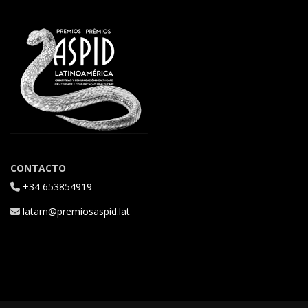
CONTACTO
+34 653854919
latam@premiosaspid.lat