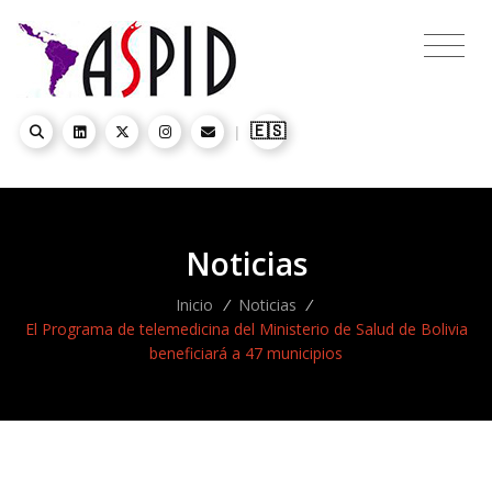
🇪🇸
|
Noticias
Inicio
/
Noticias
/
El Programa de telemedicina del Ministerio de Salud de Bolivia
beneficiará a 47 municipios