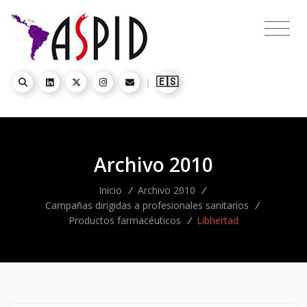
🇪🇸
|
Archivo 2010
Inicio
/
Archivo 2010
/
Campañas dirigidas a profesionales sanitarios
/
Productos farmacéuticos
/
Libhertad