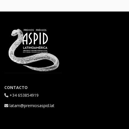
CONTACTO
+34 653854919
latam@premiosaspid.lat