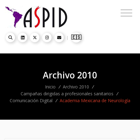
🇪🇸
|
Archivo 2010
Inicio
/
Archivo 2010
/
Campañas dirigidas a profesionales sanitarios
/
Comunicación Digital
/
Academia Mexicana de Neurología