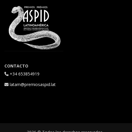
CONTACTO
+34 653854919
latam@premiosaspid.lat