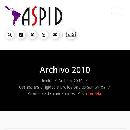
🇪🇸
|
Archivo 2010
Inicio
/
Archivo 2010
/
Campañas dirigidas a profesionales sanitarios
/
Productos farmacéuticos
/
Sin temblar