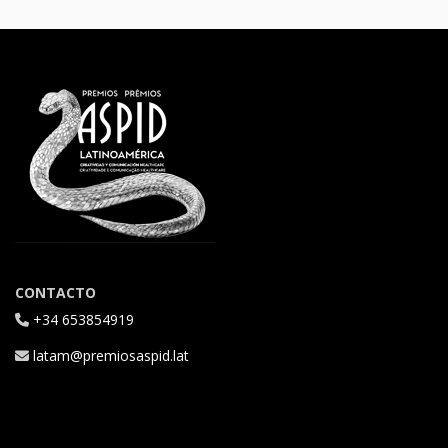
CONTACTO
+34 653854919
latam@premiosaspid.lat