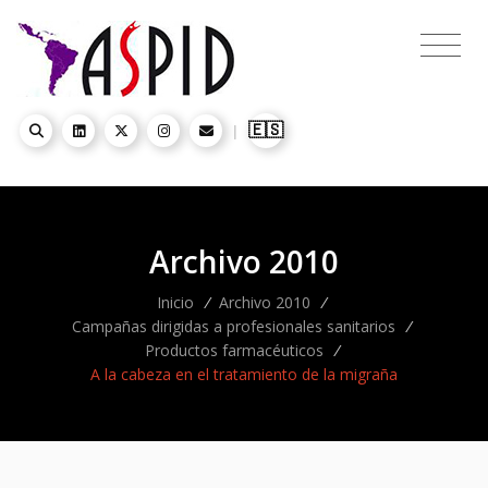
🇪🇸
|
Archivo 2010
Inicio
/
Archivo 2010
/
Campañas dirigidas a profesionales sanitarios
/
Productos farmacéuticos
/
A la cabeza en el tratamiento de la migraña