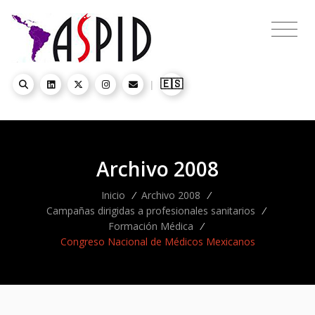
🇪🇸
|
Archivo 2008
Inicio
/
Archivo 2008
/
Campañas dirigidas a profesionales sanitarios
/
Formación Médica
/
Congreso Nacional de Médicos Mexicanos