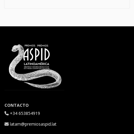
CONTACTO
+34 653854919
latam@premiosaspid.lat