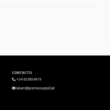
CONTACTO
+34 653854919
latam@premiosaspid.lat