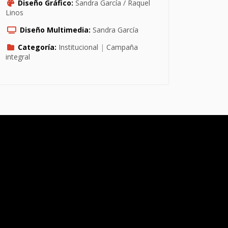
Diseño Gráfico:
Sandra García / Raquel
Linos
Diseño Multimedia:
Sandra García
Categoría:
Institucional
|
Campaña
integral