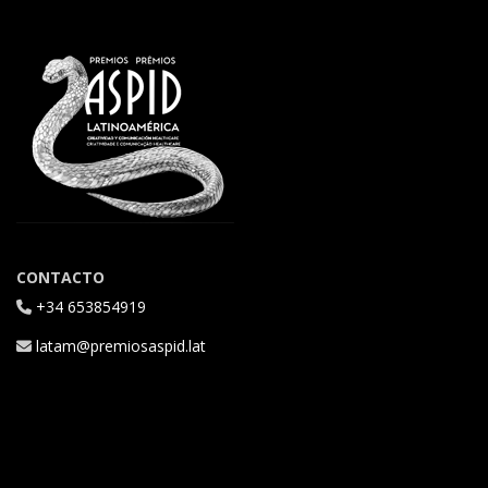
CONTACTO
+34 653854919
latam@premiosaspid.lat