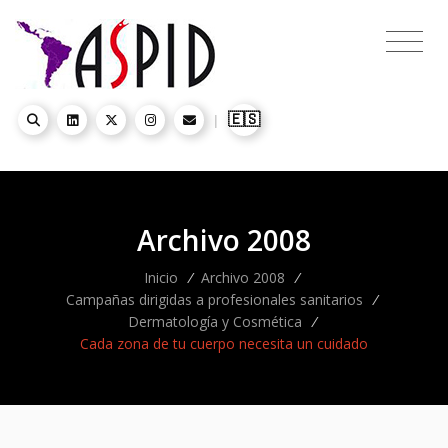
🇪🇸
|
Archivo 2008
Inicio
/
Archivo 2008
/
Campañas dirigidas a profesionales sanitarios
/
Dermatología y Cosmética
/
Cada zona de tu cuerpo necesita un cuidado