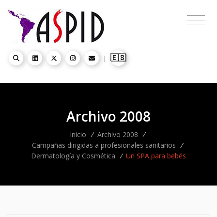
🇪🇸
|
Archivo 2008
Inicio
/
Archivo 2008
/
Campañas dirigidas a profesionales sanitarios
/
Dermatología y Cosmética
/
Un SPA para bebés