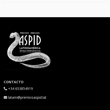
CONTACTO
+34 653854919
latam@premiosaspid.lat