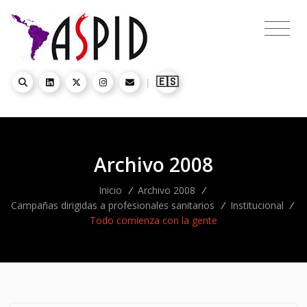
🇪🇸
|
Archivo 2008
Inicio
/
Archivo 2008
/
Campañas dirigidas a profesionales sanitarios
/
Institucional
/
Todo comienza con la gente