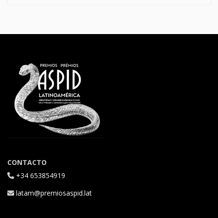
CONTACTO
+34 653854919
latam@premiosaspid.lat