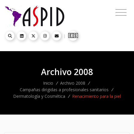
🇪🇸
|
Archivo 2008
Inicio
/
Archivo 2008
/
Campañas dirigidas a profesionales sanitarios
/
Dermatología y Cosmética
/
Renacimiento para la piel