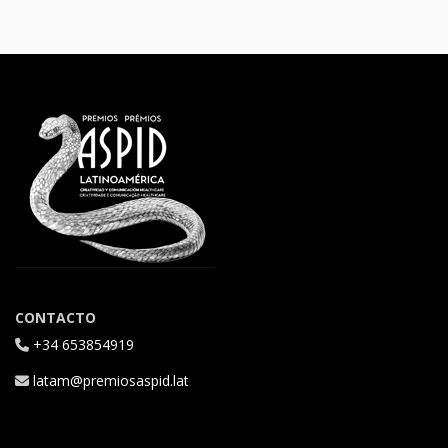
CONTACTO
+34 653854919
latam@premiosaspid.lat