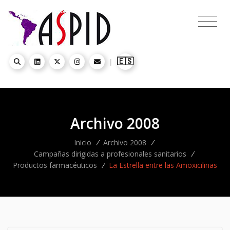
🇪🇸
|
Archivo 2008
Inicio
/
Archivo 2008
/
Campañas dirigidas a profesionales sanitarios
/
Productos farmacéuticos
/
La Estrella entre las Amoxicilinas