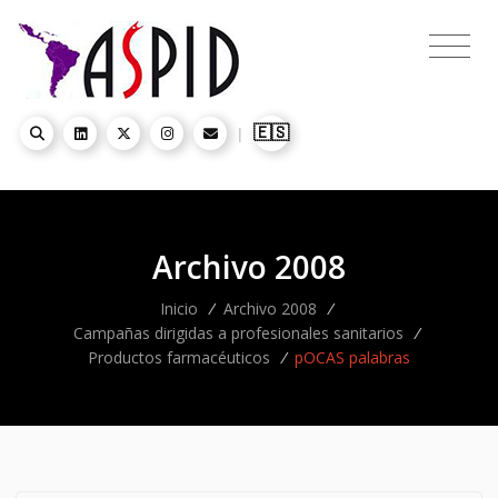
🇪🇸
|
Archivo 2008
Inicio
/
Archivo 2008
/
Campañas dirigidas a profesionales sanitarios
/
Productos farmacéuticos
/
pOCAS palabras