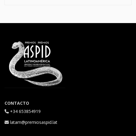
CONTACTO
+34 653854919
latam@premiosaspid.lat