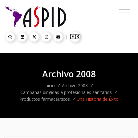
🇪🇸
|
Archivo 2008
Inicio
/
Archivo 2008
/
Campañas dirigidas a profesionales sanitarios
/
Productos farmacéuticos
/
Una Historia de Éxito