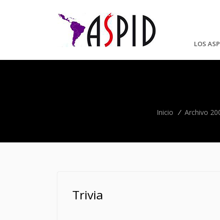
LOS ASP
Inicio
/
Archivo 20
Trivia