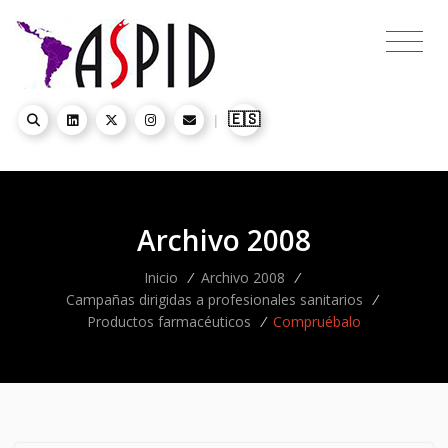
🇪🇸
|
Archivo 2008
Inicio
/
Archivo 2008
/
Campañas dirigidas a profesionales sanitarios
/
Productos farmacéuticos
/
Compruébalo