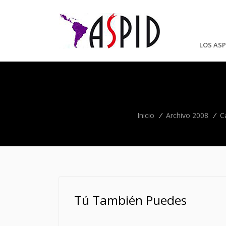
LOS ASP
Inicio
/
Archivo 2008
/
C
Tú También Puedes