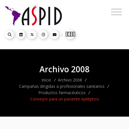
🇪🇸
|
Archivo 2008
Inicio
/
Archivo 2008
/
Campañas dirigidas a profesionales sanitarios
/
Productos farmacéuticos
/
Consejos para un paciente epiléptico