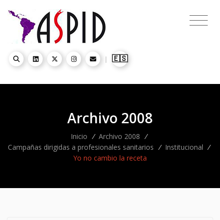
🇪🇸
|
Archivo 2008
Inicio
/
Archivo 2008
/
Campañas dirigidas a profesionales sanitarios
/
Institucional
/
Yo no cambio la receta