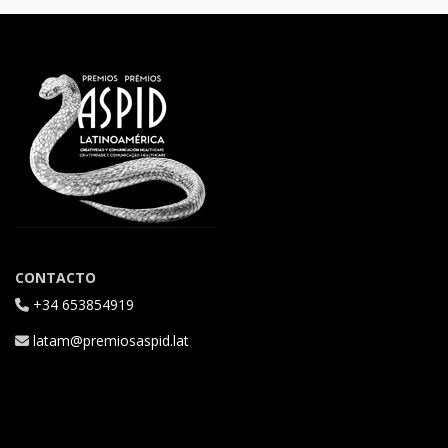
CONTACTO
+34 653854919
latam@premiosaspid.lat