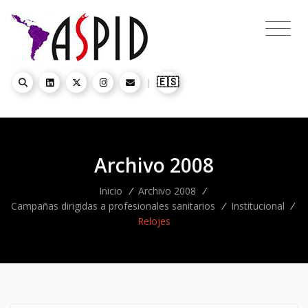
🇪🇸
|
Archivo 2008
Inicio
/
Archivo 2008
/
Campañas dirigidas a profesionales sanitarios
/
Institucional
/
Relojes