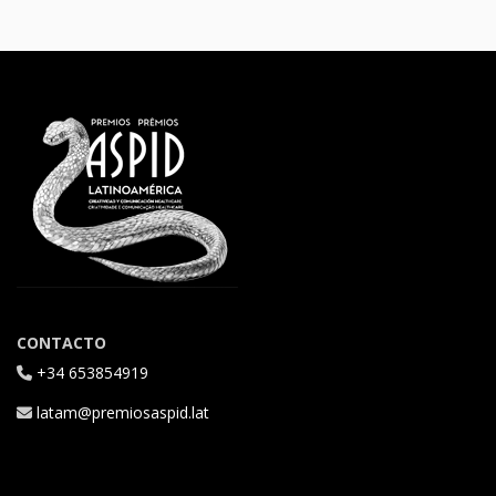
CONTACTO
+34 653854919
latam@premiosaspid.lat