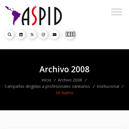
🇪🇸
|
Archivo 2008
Inicio
/
Archivo 2008
/
Campañas dirigidas a profesionales sanitarios
/
Institucional
/
Sé bueno