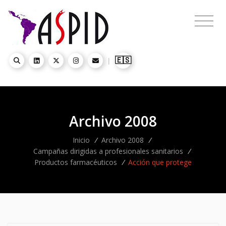
🇪🇸
|
Archivo 2008
Inicio
/
Archivo 2008
/
Campañas dirigidas a profesionales sanitarios
/
Productos farmacéuticos
/
Acción que protege