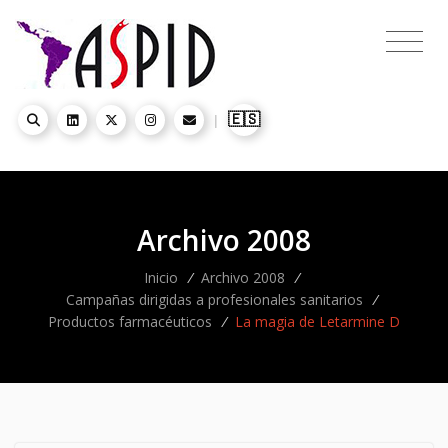
🇪🇸
|
Archivo 2008
Inicio
/
Archivo 2008
/
Campañas dirigidas a profesionales sanitarios
/
Productos farmacéuticos
/
La magia de Letarmine D