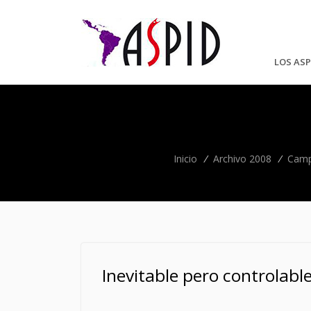
LOS ASP
Inicio
/
Archivo 2008
/
Campa
Inevitable pero controlabl