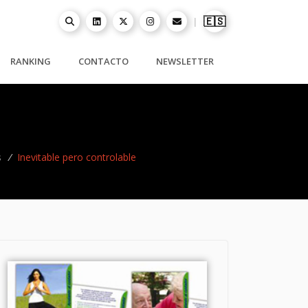
🇪🇸
|
RANKING
CONTACTO
NEWSLETTER
s
/
Inevitable pero controlable