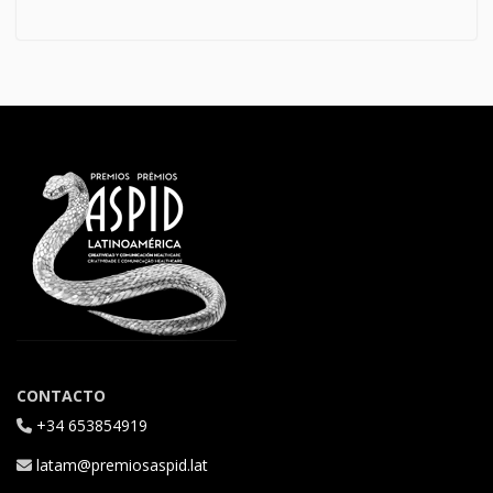
CONTACTO
+34 653854919
latam@premiosaspid.lat