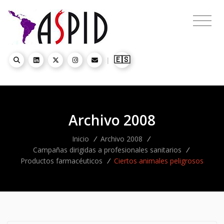
🇪🇸
|
Archivo 2008
Inicio
/
Archivo 2008
/
Campañas dirigidas a profesionales sanitarios
/
Productos farmacéuticos
/
Ciertos animales peligrosos