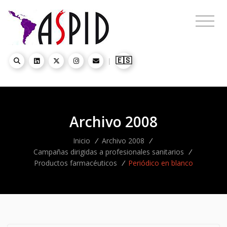
🇪🇸
|
Archivo 2008
Inicio
/
Archivo 2008
/
Campañas dirigidas a profesionales sanitarios
/
Productos farmacéuticos
/
Periódico en blanco