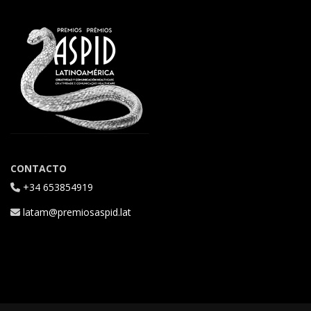
CONTACTO
+34 653854919
latam@premiosaspid.lat