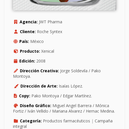
Agencia:
JWT Pharma
Cliente:
Roche Syntex
País:
México
Producto:
Xenical
Edición:
2008
Dirección Creativa:
Jorge Soldevila / Pako
Montoya.
Dirección de Arte:
Isaías López.
Copy:
Pako Montoya / Edgar Martínez.
Diseño Gráfico:
Miguel Angel Barrera / Mónica
Fortiz / Iván Vellido / Mariana Alvarez / Hernac Medina.
Categoría:
Productos farmacéuticos
|
Campaña
integral