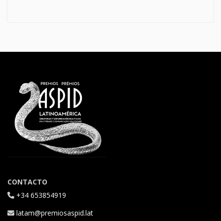
CONTACTO
+34 653854919
latam@premiosaspid.lat