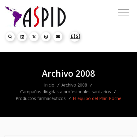
🇪🇸
|
Archivo 2008
Inicio
/
Archivo 2008
/
Campañas dirigidas a profesionales sanitarios
/
Productos farmacéuticos
/
El equipo del Plan Roche