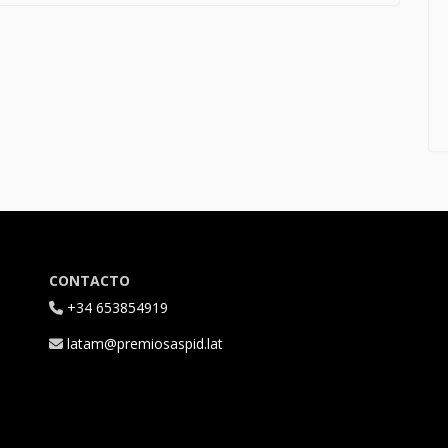
CONTACTO
+34 653854919
latam@premiosaspid.lat