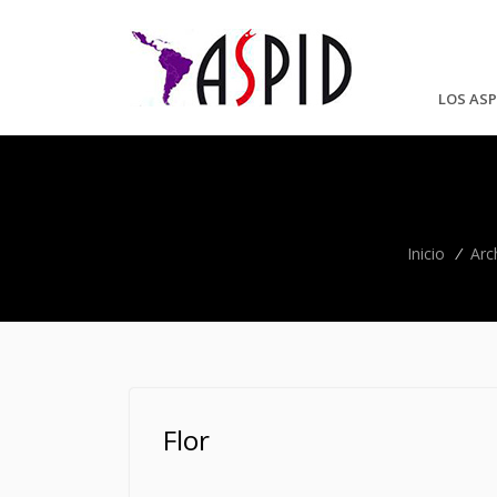
LOS ASP
Inicio
/
Arc
Flor