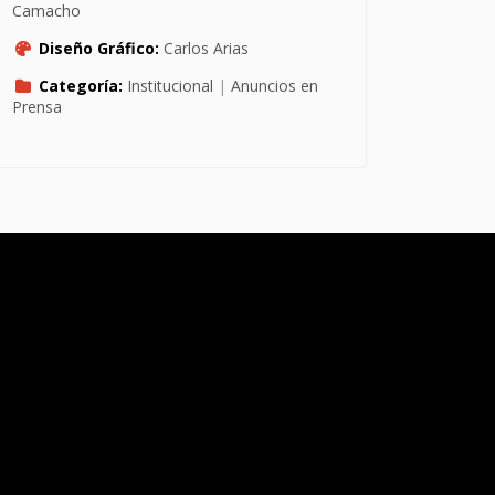
Camacho
Diseño Gráfico:
Carlos Arias
Categoría:
Institucional
|
Anuncios en
Prensa