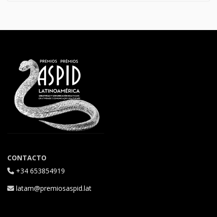
CONTACTO
+34 653854919
latam@premiosaspid.lat