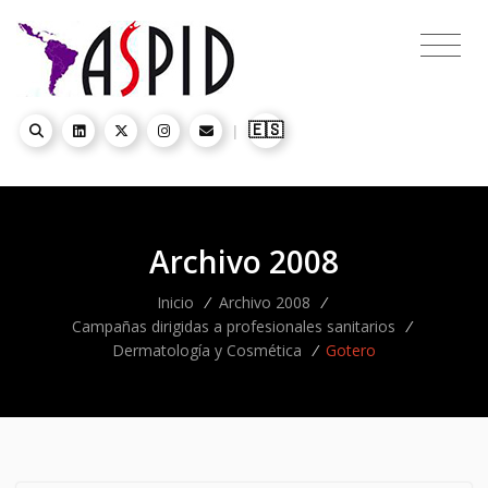
🇪🇸
|
Archivo 2008
Inicio
/
Archivo 2008
/
Campañas dirigidas a profesionales sanitarios
/
Dermatología y Cosmética
/
Gotero