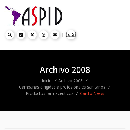
🇪🇸
|
Archivo 2008
Inicio
/
Archivo 2008
/
Campañas dirigidas a profesionales sanitarios
/
Productos farmacéuticos
/
Cardio News