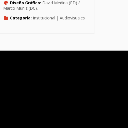
Diseño Gráfico:
David Medina (PD) /
Marco Muñiz (DC).
Categoría:
Institucional
|
Audiovisuales