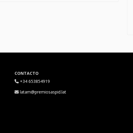
CONTACTO
+34 653854919
latam@premiosaspid.lat