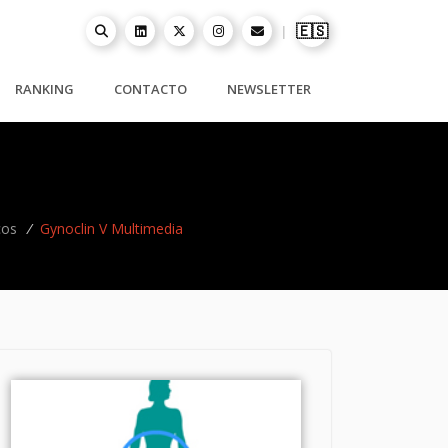
🇪🇸
|
RANKING
CONTACTO
NEWSLETTER
cos
/
Gynoclin V Multimedia