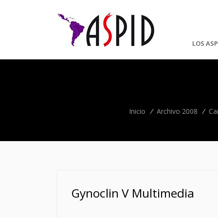
LOS ASP
Inicio
/
Archivo 2008
/
Ca
Gynoclin V Multimedia