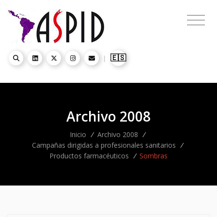
🇪🇸
|
Archivo 2008
Inicio
/
Archivo 2008
/
Campañas dirigidas a profesionales sanitarios
/
Productos farmacéuticos
/
Sombras