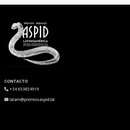
CONTACTO
+34 653854919
latam@premiosaspid.lat