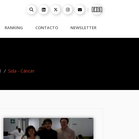
🇪🇸
|
RANKING
CONTACTO
NEWSLETTER
l
/
Sida - Cáncer