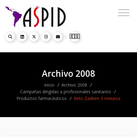
🇪🇸
|
Archivo 2008
Inicio
/
Archivo 2008
/
Campañas dirigidas a profesionales sanitarios
/
Productos farmacéuticos
/
Reto Zaditen 3 minutos